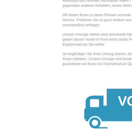
Hamburg nach Bremen Neustädter Hafen? 
gegenüber anderen Anbietern, bares Geld e
Wir bieten Ihnen zu fairen Preisen schnell
Service. Probieren Sie es ganz einfach aus.
unverbindlich anfragen.
Unsere Umzüge stellen eine preiswerte Alte
geben diesen Vorteil in Form eines fairen P
Ergebnisses an Sie weiter.
Je langfristiger Sie Ihren Umzug planen, d
Ihnen anbieten. Unsere Umzüge sind kosten
garantieren wir Ihnen ein Höchstmaß an Qua