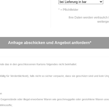
* = Pflichtfelder
Ihre Daten werden vertraulich 
weiterg
unde das in den geschlossenen Kartons folgendes nicht beinhaltet:
llig für Verderblichkeit), falls nicht so sicher verpackt, dass sie geschützt sind und kein U
on
gale Gegenstände oder illegal erworbene Waren wie geschmuggelte oder gestohlene Waren usw.
Wirkstoffe;