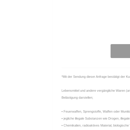
*Mit der Sendung dieser Anfrage bestätigt der K
Lebensmittel und andere vergängliche Waren (anfä
Belästigung darstellen;
• Feuerwaffen, Sprengstoffe, Waffen oder Muniti
• jegliche illegale Substanzen wie Drogen, ille
• Chemikalien, radioaktives Material, biologische 