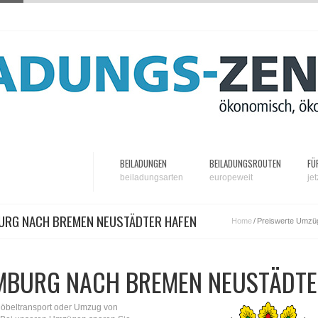
BEILADUNGEN
BEILADUNGSROUTEN
FÜ
beiladungsarten
europeweit
je
URG NACH BREMEN NEUSTÄDTER HAFEN
Home
/
Preiswerte Umzü
MBURG NACH BREMEN NEUSTÄDTE
Möbeltransport oder Umzug von