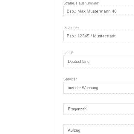
Straße, Hausnummer*
PLZ / Ort*
Land*
Service*