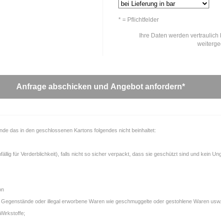
* = Pflichtfelder
Ihre Daten werden vertraulich 
weiterg
unde das in den geschlossenen Kartons folgendes nicht beinhaltet:
llig für Verderblichkeit), falls nicht so sicher verpackt, dass sie geschützt sind und kein U
on
gale Gegenstände oder illegal erworbene Waren wie geschmuggelte oder gestohlene Waren usw.
Wirkstoffe;