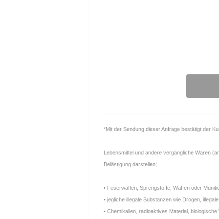
*Mit der Sendung dieser Anfrage bestätigt der K
Lebensmittel und andere vergängliche Waren (anfä
Belästigung darstellen;
• Feuerwaffen, Sprengstoffe, Waffen oder Muniti
• jegliche illegale Substanzen wie Drogen, ille
• Chemikalien, radioaktives Material, biologische 