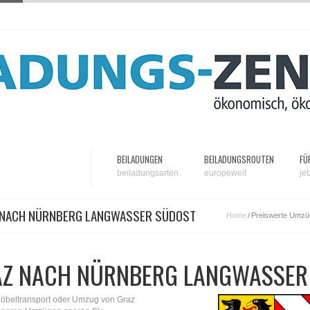
BEILADUNGEN
BEILADUNGSROUTEN
FÜ
beiladungsarten
europeweit
je
 NACH NÜRNBERG LANGWASSER SÜDOST
Home
/
Preiswerte Umzü
AZ NACH NÜRNBERG LANGWASSER
Möbeltransport oder Umzug von Graz