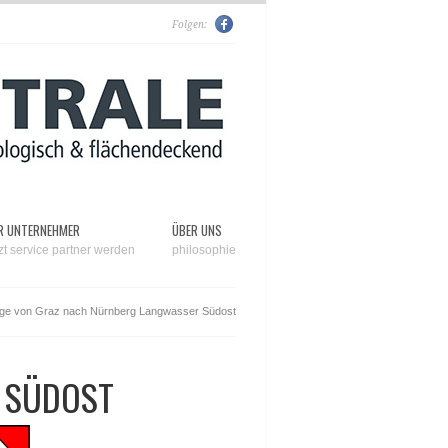
Folgen:
R UNTERNEHMER
ÜBER UNS
tzt service partner werden
philosophie
ge von Graz nach Nürnberg Langwasser Südost
 SÜDOST