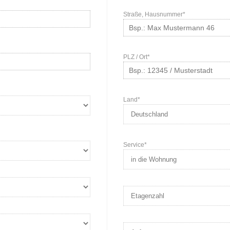
Straße, Hausnummer*
PLZ / Ort*
Land*
Service*