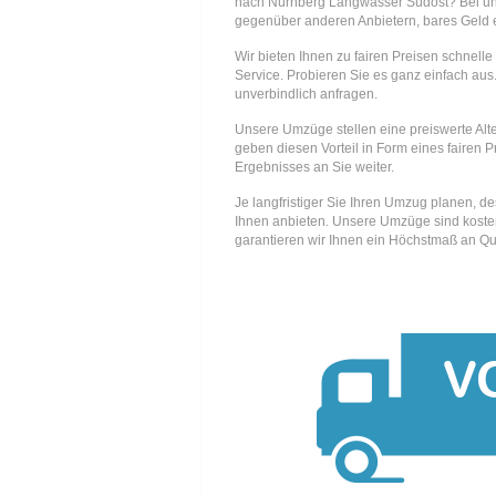
nach Nürnberg Langwasser Südost? Bei u
gegenüber anderen Anbietern, bares Geld e
Wir bieten Ihnen zu fairen Preisen schnell
Service. Probieren Sie es ganz einfach aus.
unverbindlich anfragen.
Unsere Umzüge stellen eine preiswerte Alte
geben diesen Vorteil in Form eines fairen P
Ergebnisses an Sie weiter.
Je langfristiger Sie Ihren Umzug planen, d
Ihnen anbieten. Unsere Umzüge sind kosten
garantieren wir Ihnen ein Höchstmaß an Qua