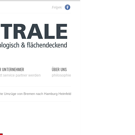
Folgen:
R UNTERNEHMER
ÜBER UNS
tzt service partner werden
philosophie
rte Umzüge von Bremen nach Hamburg Heimfeld