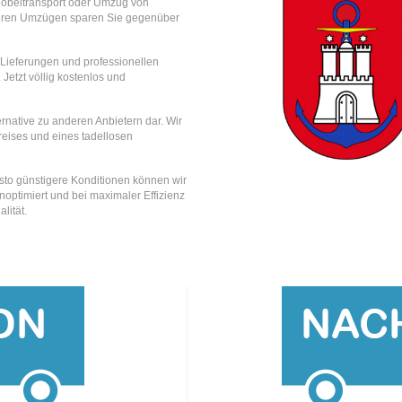
Möbeltransport oder Umzug von
eren Umzügen sparen Sie gegenüber
e Lieferungen und professionellen
 Jetzt völlig kostenlos und
rnative zu anderen Anbietern dar. Wir
reises und eines tadellosen
esto günstigere Konditionen können wir
optimiert und bei maximaler Effizienz
lität.