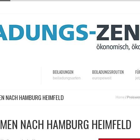
BEILADUNGEN
BEILADUNGSROUTEN
FÜ
beiladungsarten
europeweit
je
EN NACH HAMBURG HEIMFELD
Home
/
Preiswe
MEN NACH HAMBURG HEIMFELD