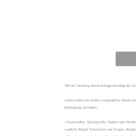
*Mit der Sendung dieser Anfrage bestätigt der K
Lebensmittel und andere vergängliche Waren (anfä
Belästigung darstellen;
• Feuerwaffen, Sprengstoffe, Waffen oder Muniti
• jegliche illegale Substanzen wie Drogen, ille