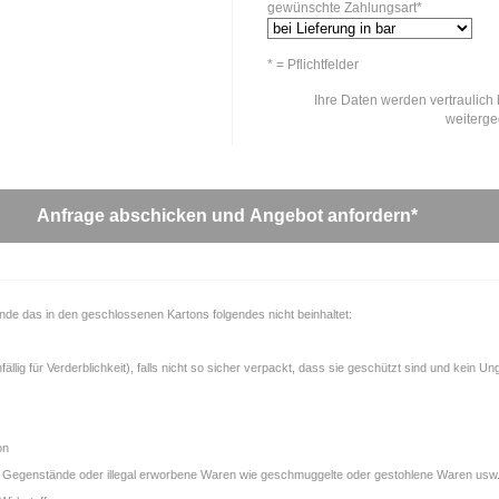
gewünschte Zahlungsart*
* = Pflichtfelder
Ihre Daten werden vertraulich 
weiterg
unde das in den geschlossenen Kartons folgendes nicht beinhaltet:
llig für Verderblichkeit), falls nicht so sicher verpackt, dass sie geschützt sind und kein U
on
gale Gegenstände oder illegal erworbene Waren wie geschmuggelte oder gestohlene Waren usw.