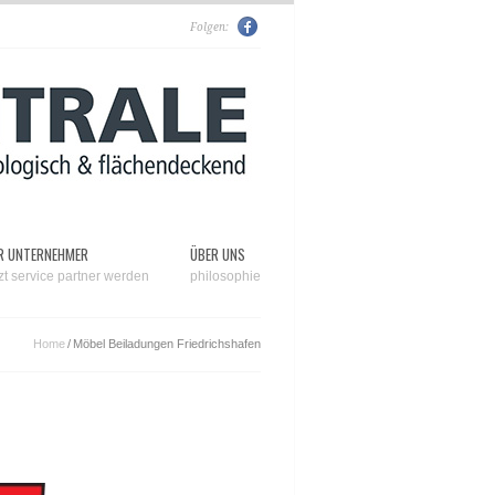
Folgen:
R UNTERNEHMER
ÜBER UNS
tzt service partner werden
philosophie
Home
/
Möbel Beiladungen Friedrichshafen