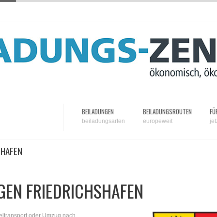
BEILADUNGEN
BEILADUNGSROUTEN
FÜ
beiladungsarten
europeweit
je
SHAFEN
GEN FRIEDRICHSHAFEN
eltransport oder Umzug nach