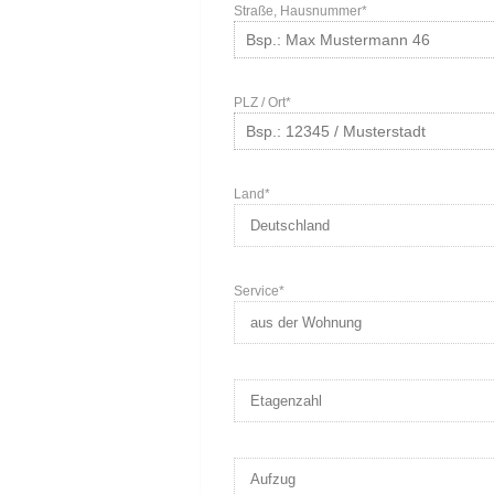
Straße, Hausnummer*
PLZ / Ort*
Land*
Service*