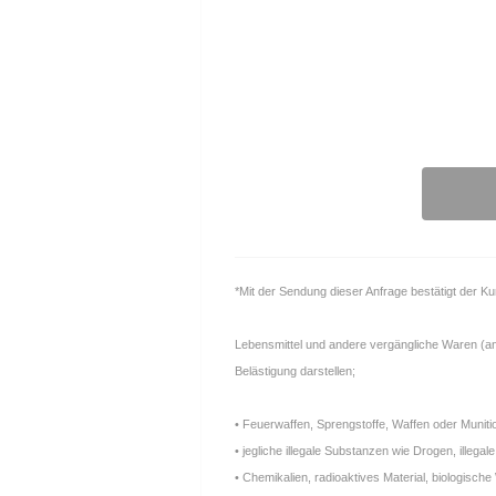
*Mit der Sendung dieser Anfrage bestätigt der K
Lebensmittel und andere vergängliche Waren (anfä
Belästigung darstellen;
• Feuerwaffen, Sprengstoffe, Waffen oder Muniti
• jegliche illegale Substanzen wie Drogen, ille
• Chemikalien, radioaktives Material, biologische 