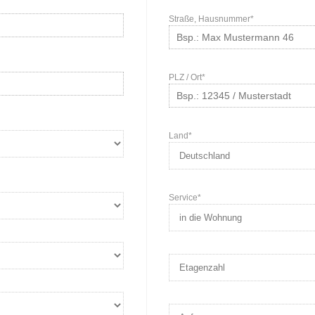
Straße, Hausnummer*
PLZ / Ort*
Land*
Service*