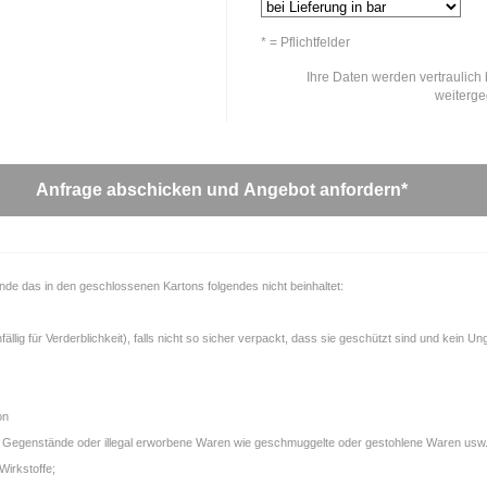
* = Pflichtfelder
Ihre Daten werden vertraulich 
weiterg
unde das in den geschlossenen Kartons folgendes nicht beinhaltet:
llig für Verderblichkeit), falls nicht so sicher verpackt, dass sie geschützt sind und kein U
on
gale Gegenstände oder illegal erworbene Waren wie geschmuggelte oder gestohlene Waren usw.
Wirkstoffe;