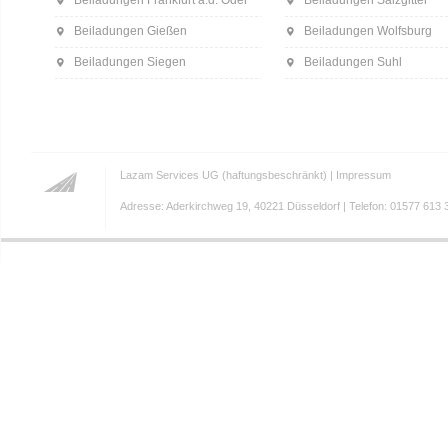
Beiladungen Frankfurt a.d. Oder
Beiladungen Salzgitter
Beiladungen Gießen
Beiladungen Wolfsburg
Beiladungen Siegen
Beiladungen Suhl
Lazam Services UG (haftungsbeschränkt) |
Impressum
Adresse: Aderkirchweg 19, 40221 Düsseldorf | Telefon: 01577 613 3