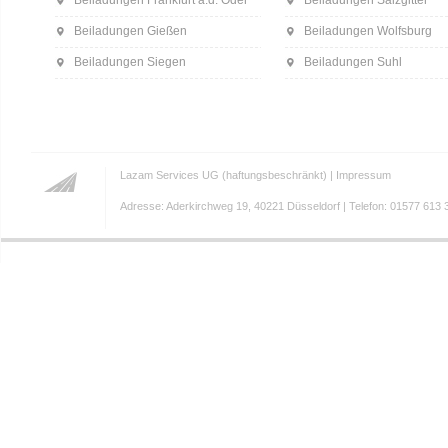
Beiladungen Frankfurt a.d. Oder
Beiladungen Salzgitter
Beiladungen Gießen
Beiladungen Wolfsburg
Beiladungen Siegen
Beiladungen Suhl
Lazam Services UG (haftungsbeschränkt) |
Impressum
Adresse: Aderkirchweg 19, 40221 Düsseldorf | Telefon: 01577 613 3