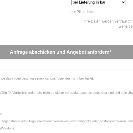
* = Pflichtfelder
Ihre Daten werden vertraulich 
weiterg
unde das in den geschlossenen Kartons folgendes nicht beinhaltet:
llig für Verderblichkeit), falls nicht so sicher verpackt, dass sie geschützt sind und kein U
on
gale Gegenstände oder illegal erworbene Waren wie geschmuggelte oder gestohlene Waren usw.
Wirkstoffe;