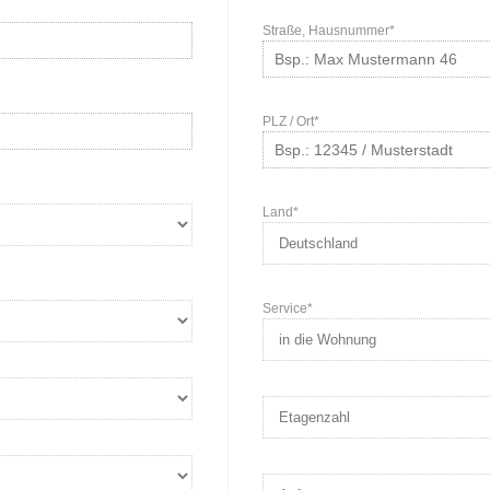
Straße, Hausnummer*
PLZ / Ort*
Land*
Service*