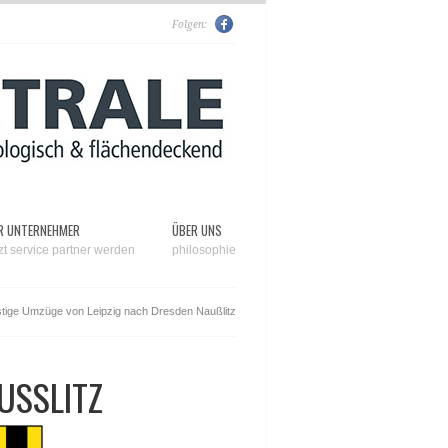
Folgen:
R UNTERNEHMER
ÜBER UNS
tzt service partner werden
philosophie
tige Umzüge von Leipzig nach Dresden Naußlitz
SSLITZ