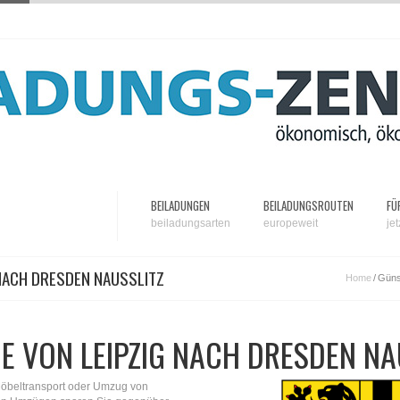
BEILADUNGEN
BEILADUNGSROUTEN
FÜ
beiladungsarten
europeweit
je
NACH DRESDEN NAUSSLITZ
Home
/
Güns
 VON LEIPZIG NACH DRESDEN NAU
Möbeltransport oder Umzug von