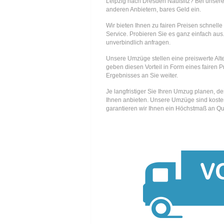
Leipzig nach Dresden Naußlitz? Bei unse
anderen Anbietern, bares Geld ein.
Wir bieten Ihnen zu fairen Preisen schnell
Service. Probieren Sie es ganz einfach aus.
unverbindlich anfragen.
Unsere Umzüge stellen eine preiswerte Alte
geben diesen Vorteil in Form eines fairen P
Ergebnisses an Sie weiter.
Je langfristiger Sie Ihren Umzug planen, d
Ihnen anbieten. Unsere Umzüge sind kosten
garantieren wir Ihnen ein Höchstmaß an Qua