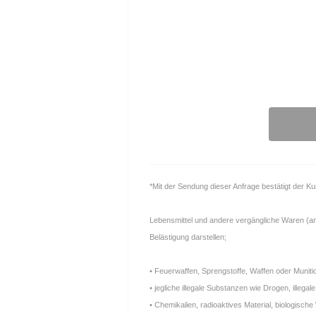
*Mit der Sendung dieser Anfrage bestätigt der K
Lebensmittel und andere vergängliche Waren (anfä
Belästigung darstellen;
• Feuerwaffen, Sprengstoffe, Waffen oder Muniti
• jegliche illegale Substanzen wie Drogen, ille
• Chemikalien, radioaktives Material, biologische 