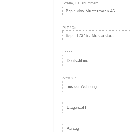
Straße, Hausnummer*
PLZ / Ort*
Land*
Service*