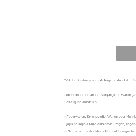
*Mit der Sendung dieser Anfrage bestätigt der K
Lebensmittel und andere vergängliche Waren (anfä
Belästigung darstellen;
• Feuerwaffen, Sprengstoffe, Waffen oder Muniti
• jegliche illegale Substanzen wie Drogen, ille
• Chemikalien, radioaktives Material, biologische 