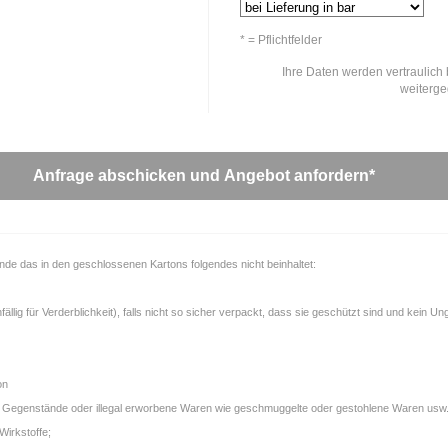
* = Pflichtfelder
Ihre Daten werden vertraulich 
weiterg
unde das in den geschlossenen Kartons folgendes nicht beinhaltet:
llig für Verderblichkeit), falls nicht so sicher verpackt, dass sie geschützt sind und kein U
on
gale Gegenstände oder illegal erworbene Waren wie geschmuggelte oder gestohlene Waren usw.
Wirkstoffe;