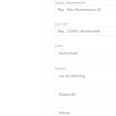
Straße, Hausnummer*
PLZ / Ort*
Land*
Service*