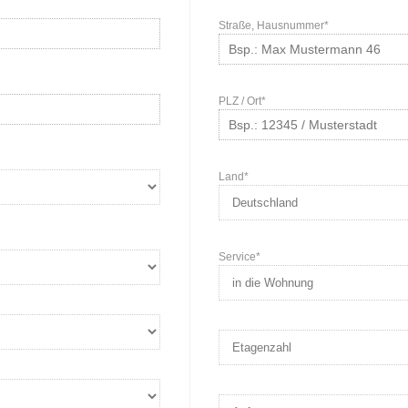
Straße, Hausnummer*
PLZ / Ort*
Land*
Service*