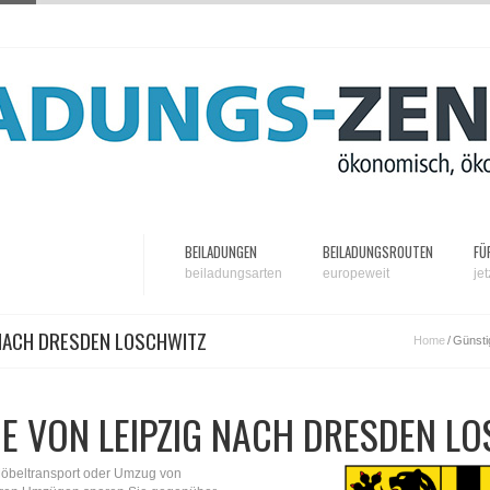
BEILADUNGEN
BEILADUNGSROUTEN
FÜ
beiladungsarten
europeweit
je
 NACH DRESDEN LOSCHWITZ
Home
/
Günsti
E VON LEIPZIG NACH DRESDEN L
Möbeltransport oder Umzug von