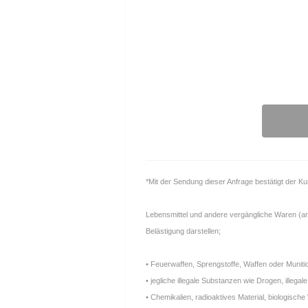
*Mit der Sendung dieser Anfrage bestätigt der K
Lebensmittel und andere vergängliche Waren (anfä
Belästigung darstellen;
• Feuerwaffen, Sprengstoffe, Waffen oder Muniti
• jegliche illegale Substanzen wie Drogen, ille
• Chemikalien, radioaktives Material, biologische 