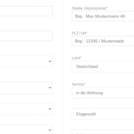
Straße, Hausnummer*
PLZ / Ort*
Land*
Service*