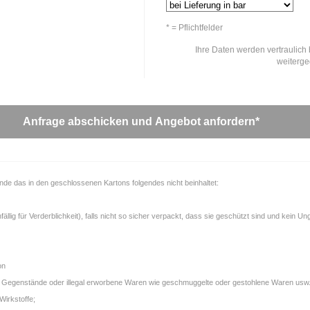
* = Pflichtfelder
Ihre Daten werden vertraulich 
weiterg
unde das in den geschlossenen Kartons folgendes nicht beinhaltet:
llig für Verderblichkeit), falls nicht so sicher verpackt, dass sie geschützt sind und kein U
on
gale Gegenstände oder illegal erworbene Waren wie geschmuggelte oder gestohlene Waren usw.
Wirkstoffe;