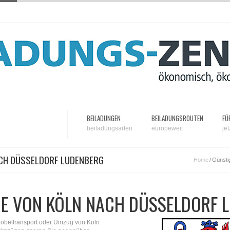
BEILADUNGEN
BEILADUNGSROUTEN
FÜ
beiladungsarten
europeweit
je
ACH DÜSSELDORF LUDENBERG
Home
/
Günsti
E VON KÖLN NACH DÜSSELDORF 
Möbeltransport oder Umzug von Köln