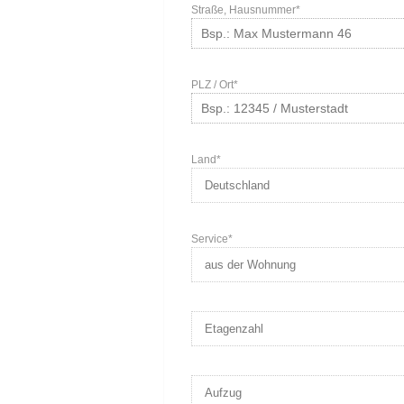
Straße, Hausnummer*
PLZ / Ort*
Land*
Service*