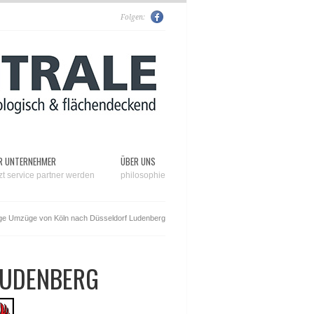
Folgen:
R UNTERNEHMER
ÜBER UNS
tzt service partner werden
philosophie
ge Umzüge von Köln nach Düsseldorf Ludenberg
LUDENBERG