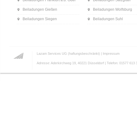
Beiladungen Frankfurt a.d. Oder
Beiladungen Salzgitter
Beiladungen Gießen
Beiladungen Wolfsburg
Beiladungen Siegen
Beiladungen Suhl
Lazam Services UG (haftungsbeschränkt) |
Impressum
Adresse: Aderkirchweg 19, 40221 Düsseldorf | Telefon: 01577 613 3