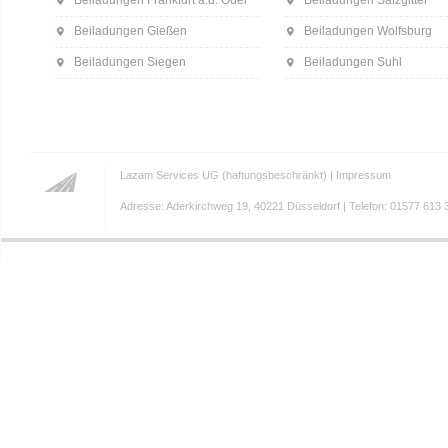
Beiladungen Frankfurt a.d. Oder
Beiladungen Salzgitter
Beiladungen Gießen
Beiladungen Wolfsburg
Beiladungen Siegen
Beiladungen Suhl
Lazam Services UG (haftungsbeschränkt) |
Impressum
Adresse: Aderkirchweg 19, 40221 Düsseldorf | Telefon: 01577 613 3