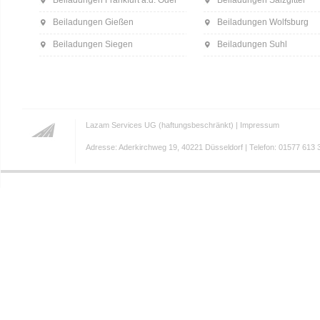
Beiladungen Frankfurt a.d. Oder
Beiladungen Salzgitter
Beiladungen Gießen
Beiladungen Wolfsburg
Beiladungen Siegen
Beiladungen Suhl
Lazam Services UG (haftungsbeschränkt) |
Impressum
Adresse: Aderkirchweg 19, 40221 Düsseldorf | Telefon: 01577 613 3