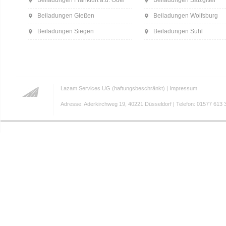
Beiladungen Frankfurt a.d. Oder
Beiladungen Salzgitter
Beiladungen Gießen
Beiladungen Wolfsburg
Beiladungen Siegen
Beiladungen Suhl
Lazam Services UG (haftungsbeschränkt) |
Impressum
Adresse: Aderkirchweg 19, 40221 Düsseldorf | Telefon: 01577 613 3