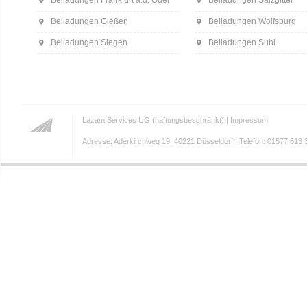
Beiladungen Frankfurt a.d. Oder
Beiladungen Salzgitter
Beiladungen Gießen
Beiladungen Wolfsburg
Beiladungen Siegen
Beiladungen Suhl
Lazam Services UG (haftungsbeschränkt) |
Impressum
Adresse: Aderkirchweg 19, 40221 Düsseldorf | Telefon: 01577 613 3