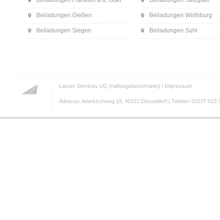
Beiladungen Frankfurt a.d. Oder
Beiladungen Salzgitter
Beiladungen Gießen
Beiladungen Wolfsburg
Beiladungen Siegen
Beiladungen Suhl
Lazam Services UG (haftungsbeschränkt) |
Impressum
Adresse: Aderkirchweg 19, 40221 Düsseldorf | Telefon: 01577 613 3