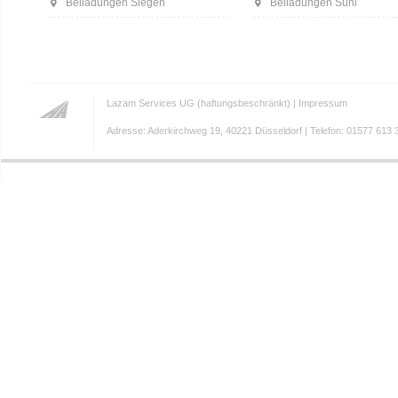
Beiladungen Siegen
Beiladungen Suhl
Lazam Services UG (haftungsbeschränkt) |
Impressum
Adresse: Aderkirchweg 19, 40221 Düsseldorf | Telefon: 01577 613 3