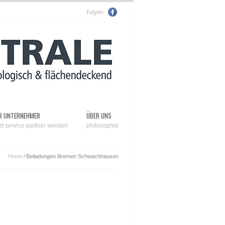
Folgen:
R UNTERNEHMER
ÜBER UNS
tzt service partner werden
philosophie
Home
/
Beiladungen Bremen Schwachhausen