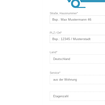
Straße, Hausnummer*
PLZ / Ort*
Land*
Service*