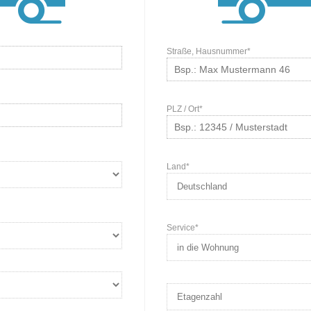
Straße, Hausnummer*
PLZ / Ort*
Land*
Service*