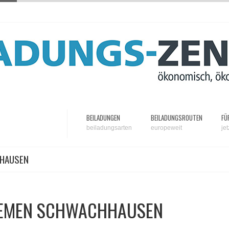
BEILADUNGEN
BEILADUNGSROUTEN
FÜ
beiladungsarten
europeweit
je
HHAUSEN
REMEN SCHWACHHAUSEN