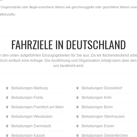
gale Gegenstände oder illegal erworbene Waren wie geschmuggelte oder gestohlene Waren usw.
Wirkstoffe;
FAHRZIELE IN DEUTSCHLAND
n den unten aufgeführten Einzugsgebieten für Sie aus. Da wir flächendeckend arbeite
ns doch einfach eine Anfrage. Die Ausführung und Organisation erfolgt dann über d
uns bestimmt wird.
Beiladungen Marburg
Beiladungen Düsseldorf
Beiladungen Fulda
Beiladungen Köln
Beiladungen Frankfurt am Main
Beiladungen Bonn
Beiladungen Wiesbaden
Beiladungen Oberhausen
Beiladungen Darmstadt
Beiladungen Essen
Beiladungen Kassel
Beiladungen Gelsenkirchen