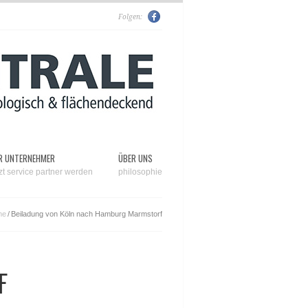
Folgen:
R UNTERNEHMER
ÜBER UNS
tzt service partner werden
philosophie
me
/
Beiladung von Köln nach Hamburg Marmstorf
F