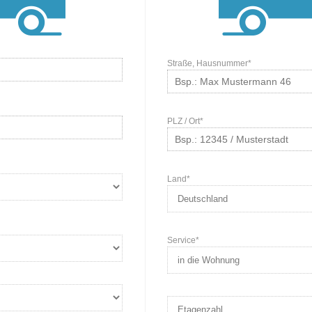
Straße, Hausnummer*
PLZ / Ort*
Land*
Service*