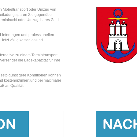
en Möbeltransport oder Umzug von
Beiladung sparen Sie gegenüber
erminfracht oder Umzug, bares Geld
e Lieferungen und professionellen
 Jetzt völlig kostenlos und
lternative zu einem Termintransport
 Versender die Ladekapazität für Ihre
, desto günstigere Konditionen können
nd kostenoptimiert und bei maximaler
aß an Qualität.