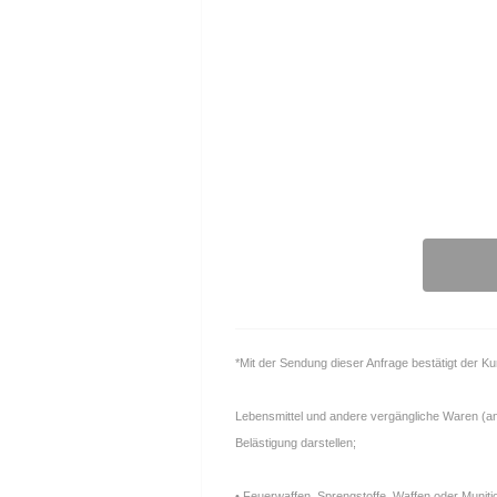
*Mit der Sendung dieser Anfrage bestätigt der K
Lebensmittel und andere vergängliche Waren (anfä
Belästigung darstellen;
• Feuerwaffen, Sprengstoffe, Waffen oder Muniti