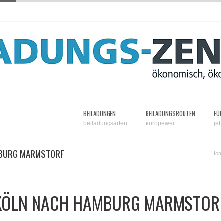
BEILADUNGEN
BEILADUNGSROUTEN
FÜ
beiladungsarten
europeweit
je
MBURG MARMSTORF
Ho
 KÖLN NACH HAMBURG MARMSTOR