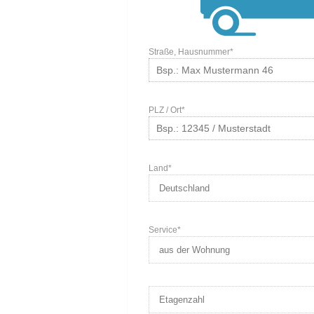
Straße, Hausnummer*
PLZ / Ort*
Land*
Service*