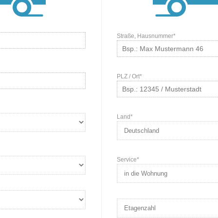
Straße, Hausnummer*
PLZ / Ort*
Land*
Service*