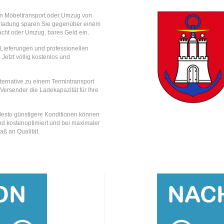
en Möbeltransport oder Umzug von
iladung sparen Sie gegenüber einem
acht oder Umzug, bares Geld ein.
e Lieferungen und professionellen
 Jetzt völlig kostenlos und
lternative zu einem Termintransport
 Versender die Ladekapazität für Ihre
, desto günstigere Konditionen können
nd kostenoptimiert und bei maximaler
aß an Qualität.