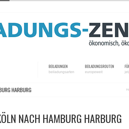
BEILADUNGEN
BEILADUNGSROUTEN
FÜ
beiladungsarten
europeweit
je
MBURG HARBURG
H
 KÖLN NACH HAMBURG HARBURG