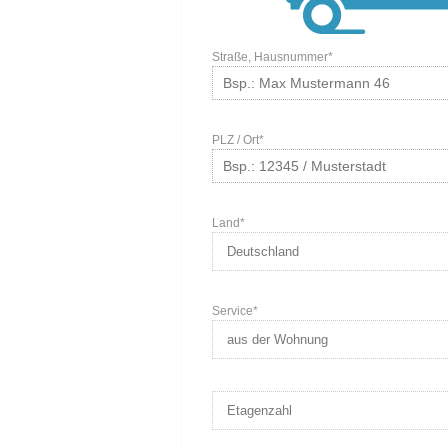
Straße, Hausnummer*
PLZ / Ort*
Land*
Service*