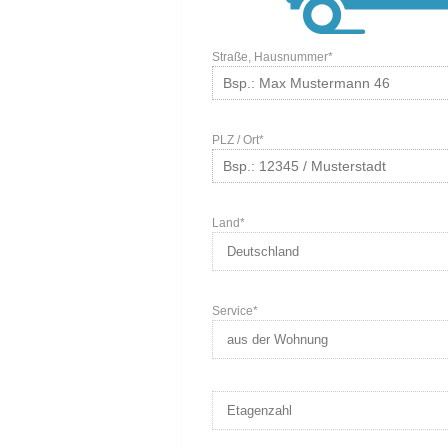
Straße, Hausnummer*
PLZ / Ort*
Land*
Service*