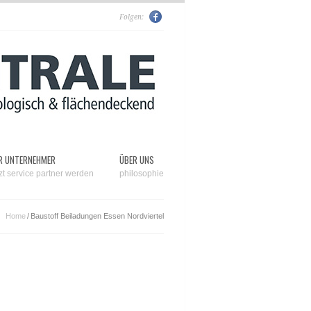
Folgen:
R UNTERNEHMER
ÜBER UNS
tzt service partner werden
philosophie
Home
/
Baustoff Beiladungen Essen Nordviertel