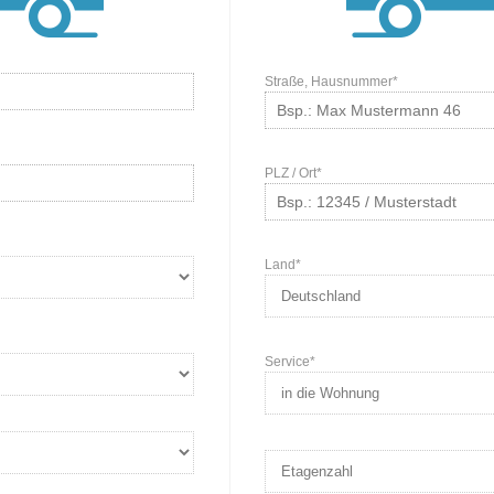
Straße, Hausnummer*
PLZ / Ort*
Land*
Service*